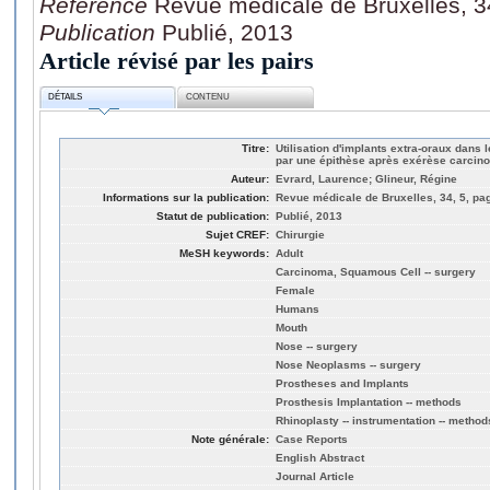
Référence
Revue médicale de Bruxelles, 3
Publication
Publié, 2013
Article révisé par les pairs
DÉTAILS
CONTENU
Titre:
Utilisation d'implants extra-oraux dans l
par une épithèse après exérèse carcino
Auteur:
Evrard, Laurence; Glineur, Régine
Informations sur la publication:
Revue médicale de Bruxelles, 34, 5, pa
Statut de publication:
Publié, 2013
Sujet CREF:
Chirurgie
MeSH keywords:
Adult
Carcinoma, Squamous Cell -- surgery
Female
Humans
Mouth
Nose -- surgery
Nose Neoplasms -- surgery
Prostheses and Implants
Prosthesis Implantation -- methods
Rhinoplasty -- instrumentation -- method
Note générale:
Case Reports
English Abstract
Journal Article