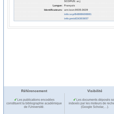
SCOPUS: ar.j
Langue:
Français
Identificateurs:
urn:issn:0035-3639
info:scp/84888608881
info:pmid/24303657
Référencement
Visibilité
Les publications encodées
Les documents déposés so
constituent la bibliographie académique
indexés par les moteurs de rech
de l'Université.
(Google Scholar,…).