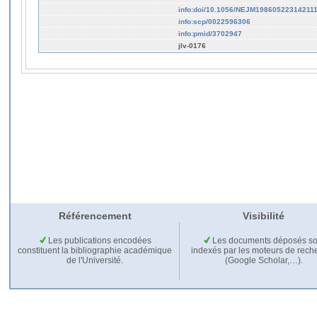
info:doi/10.1056/NEJM19860522314211
info:scp/0022596306
info:pmid/3702947
jlv-0176
Référencement
Visibilité
Les publications encodées
Les documents déposés so
constituent la bibliographie académique
indexés par les moteurs de rech
de l'Université.
(Google Scholar,…).