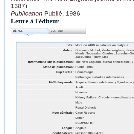
1387)
Publication
Publié, 1986
Lettre à l'éditeur
DÉTAILS
CONTENU
Titre:
More on AIDS in patients on dialysis
Auteur:
Goldman, Michel; Vanherweghem, Jean-Lo
Nicole; Toussaint, Charles; Sprecher-G
Jacqueline; Thiry, Lise
Informations sur la publication:
The New England journal of medicine, 3
Statut de publication:
Publié, 1986
Sujet CREF:
Hématologie
Pathologie maladies infectieuses
MeSH keywords:
Acquired Immunodeficiency Syndrome -
Adult
Humans
Kidney Failure, Chronic -- complications
Male
Renal Dialysis
Note générale:
Case Reports
Letter
SCOPUS: le.j
Langue:
Anglais
Identificateurs:
urn:issn:0028-4793