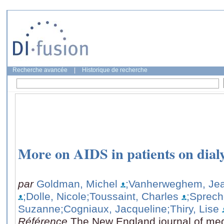
Recherche avancée
|
Historique de recherche
More on AIDS in patients on dialy
par
Goldman, Michel
;Vanherweghem, Jea
;Dolle, Nicole
;Toussaint, Charles
;Sprech
Suzanne
;Cogniaux, Jacqueline
;Thiry, Lise
Référence
The New England journal of med