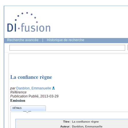
Recherche avancée
|
Historique de recherche
La confiance règne
par
Danblon, Emmanuelle
Référence
Publication
Publié, 2013-03-29
Emission
DÉTAILS
Titre:
La confiance règne
Auteur:
Danblon, Emmanuelle