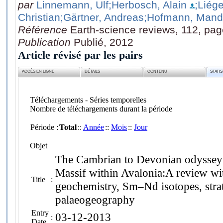
par
Linnemann, Ulf
;Herbosch, Alain
;Liég
Christian
;Gärtner, Andreas
;Hofmann, Mand
Référence
Earth-science reviews, 112, pa
Publication
Publié, 2012
Article révisé par les pairs
ACCÈS EN LIGNE
DÉTAILS
CONTENU
STATI