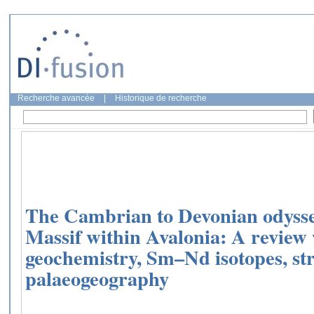
Recherche avancée
|
Historique de recherche
The Cambrian to Devonian odysse
Massif within Avalonia: A review 
geochemistry, Sm–Nd isotopes, st
palaeogeography