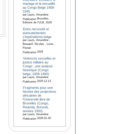
mariage et la sexualité
au Congo Belge 1908-
1945
par Lauro, Amandine
Bruxelles,
Publication
Editions de l'ULB, 2026
Entre nervosité et
autosatisfaction.
L’impérialisme belge
par Lauro, Amandine ,
Beaupré, Nicolas , Louis,
Florian
2026
Publication
Violences sexuelles et
justice militaire au
Congo : une analyse
historique (Congo
belge, 1908-1960)
par Lauro, Amandine
2025-12-13
Publication
Fragments pour une
histoire des projections
africaines de
l'Université libre de
Bruxelles (Congo,
Rwanda, Burundi,
années 1950)
par Lauro, Amandine
2026-01-30
Publication