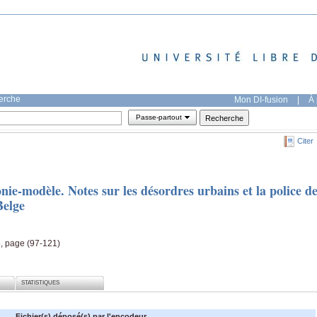
herche
Mon DI-fusion
|
À 
Passe-partout
Citer
nie-modèle. Notes sur les désordres urbains et la police d
Belge
5, page (97-121)
STATISTIQUES
Fichier(s) déposé(s) par l'encodeur