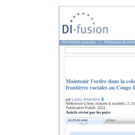
Recherche avancée
|
Historique de rec
Maintenir l'ordre dans la colo
frontières raciales au Congo 
par
Lauro, Amandine
Référence
Crime, histoire & sociétés, 2, 1
Publication
Publié, 2011
Article révisé par les pairs
ACCÈS EN LIGNE
DÉTAILS