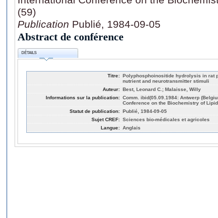
(59)
Publication
Publié, 1984-09-05
Abstract de conférence
DÉTAILS
Titre:
Polyphosphoinositide hydrolysis in rat p
nutrient and neurotransmitter stimuli
Auteur:
Best, Leonard C.; Malaisse, Willy
Informations sur la publication:
Comm. ibid(05.09.1984: Antwerp (Belgium
Conference on the Biochemistry of Lipids
Statut de publication:
Publié, 1984-09-05
Sujet CREF:
Sciences bio-médicales et agricoles
Langue:
Anglais