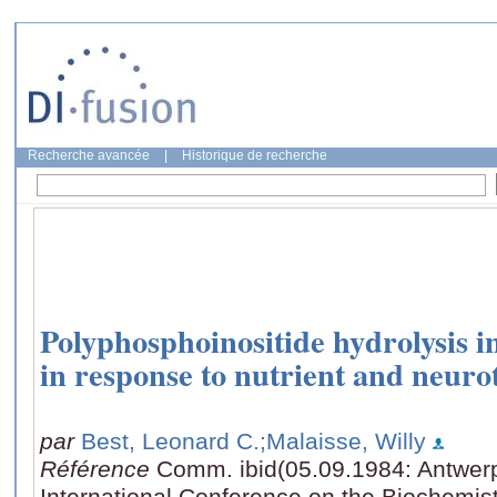
Recherche avancée
|
Historique de recherche
Polyphosphoinositide hydrolysis in
in response to nutrient and neuro
par
Best, Leonard C.
;Malaisse, Willy
Référence
Comm. ibid(05.09.1984: Antwerp
International Conference on the Biochemistr