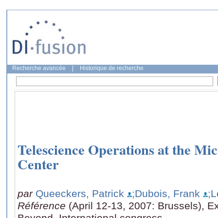
Recherche avancée
|
Historique de recherche
Telescience Operations at the Mi
Center
par
Queeckers, Patrick
;Dubois, Frank
;L
Référence
(April 12-13, 2007: Brussels), 
Beyond, International congress