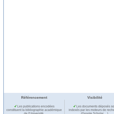
Référencement
Visibilité
Les publications encodées
Les documents déposés so
constituent la bibliographie académique
indexés par les moteurs de rech
de l'Université.
(Google Scholar,…).