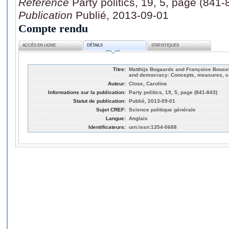
Référence
Party politics, 19, 5, page (841-
Publication
Publié, 2013-09-01
Compte rendu
ACCÈS EN LIGNE
DÉTAILS
STATISTIQUES
Titre:
Matthijs Bogaards and Françoise Boucek 
and democracy: Concepts, measures, c
Auteur:
Close, Caroline
Informations sur la publication:
Party politics, 19, 5, page (841-843)
Statut de publication:
Publié, 2013-09-01
Sujet CREF:
Science politique générale
Langue:
Anglais
Identificateurs:
urn:issn:1354-0688