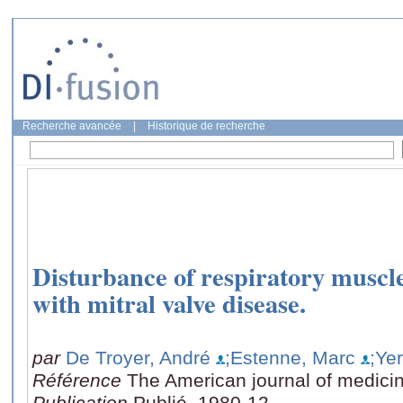
Recherche avancée
|
Historique de recherche
Disturbance of respiratory muscle
with mitral valve disease.
par
De Troyer, André
;Estenne, Marc
;Ye
Référence
The American journal of medicin
Publication
Publié, 1980-12