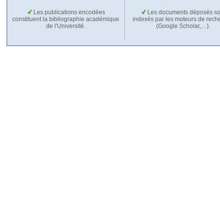
Les publications encodées
Les documents déposés so
constituent la bibliographie académique
indexés par les moteurs de rech
de l'Université.
(Google Scholar,…).