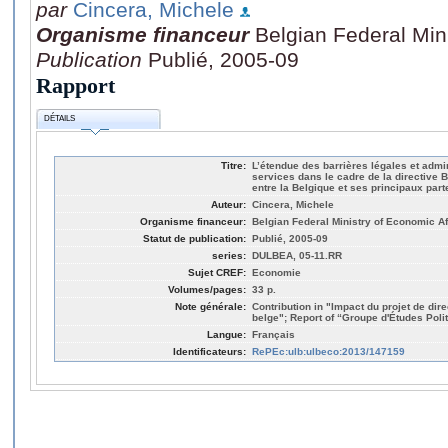
par
Cincera, Michele
Organisme financeur
Belgian Federal Mini
Publication
Publié, 2005-09
Rapport
DÉTAILS
Titre:
L’étendue des barrières légales et admi
services dans le cadre de la directive
entre la Belgique et ses principaux pa
Auteur:
Cincera, Michele
Organisme financeur:
Belgian Federal Ministry of Economic Af
Statut de publication:
Publié, 2005-09
series:
DULBEA, 05-11.RR
Sujet CREF:
Economie
Volumes/pages:
33 p.
Note générale:
Contribution in "Impact du projet de dir
belge"; Report of “Groupe d'Études Pol
Langue:
Français
Identificateurs:
RePEc:ulb:ulbeco:2013/147159