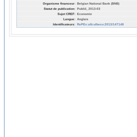
Organisme financeur:
Belgian National Bank (BNB)
Statut de publication:
Publié, 2013-03
Sujet CREF:
Economie
Langue:
Anglais
Identificateurs:
RePEc:ulb:ulbeco:2013/147148