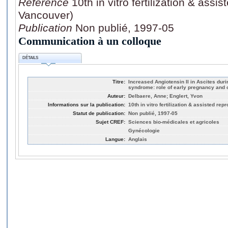
Référence
10th in vitro fertilization & ass
Vancouver)
Publication
Non publié, 1997-05
Communication à un colloque
DÉTAILS
Titre:
Increased Angiotensin II in Ascites dur
syndrome: role of early pregnancy and 
Auteur:
Delbaere, Anne; Englert, Yvon
Informations sur la publication:
10th in vitro fertilization & assisted r
Statut de publication:
Non publié, 1997-05
Sujet CREF:
Sciences bio-médicales et agricoles
Gynécologie
Langue:
Anglais