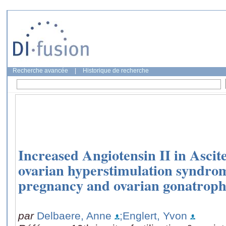
Recherche avancée
|
Historique de recherche
Increased Angiotensin II in Ascit
ovarian hyperstimulation syndrome
pregnancy and ovarian gonatroph
par
Delbaere, Anne
;Englert, Yvon