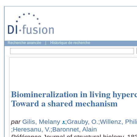
Recherche avancée
|
Historique de recherche
Biomineralization in living hyper
Toward a shared mechanism
par
Gilis, Melany
;Grauby, O.
;Willenz, Phi
;Heresanu, V.
;Baronnet, Alain
Référence
Journal of structural biology, 1