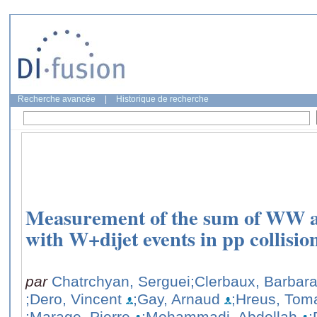
Recherche avancée
|
Historique de recherche
Measurement of the sum of WW 
with W+dijet events in pp collisio
par
Chatrchyan, Serguei
;Clerbaux, Barbar
;Dero, Vincent
;Gay, Arnaud
;Hreus, Tom
;Marage, Pierre
;Mohammadi, Abdollah
;