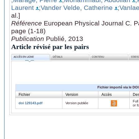
Laurent
;Vander Velde, Catherine
;Vanlae
al.]
Référence
European Physical Journal C. Par
page (1-18)
Publication
Publié, 2013
Article révisé par les pairs
ACCÈS EN LIGNE
DÉTAILS
CONTENU
STATI
Fichier importé via le DOI
Fichier
Version
Accès
Des
Full
doi 129143.pdf
Version publiée
or f