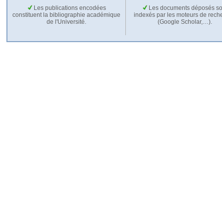
Les publications encodées
Les documents déposés so
constituent la bibliographie académique
indexés par les moteurs de rech
de l'Université.
(Google Scholar,…).