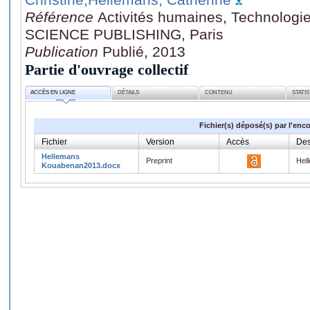
Référence
Activités humaines, Technologi
SCIENCE PUBLISHING, Paris
Publication
Publié, 2013
Partie d'ouvrage collectif
ACCÈS EN LIGNE
DÉTAILS
CONTENU
STATI
Fichier(s) déposé(s) par l'enc
Fichier
Version
Accès
Des
Hellemans
Preprint
Hel
Kouabenan2013.docx