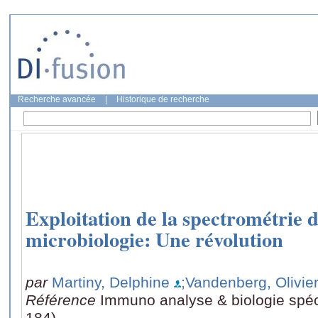
Recherche avancée
|
Historique de recherche
Exploitation de la spectrométrie 
microbiologie: Une révolution
par
Martiny, Delphine
;Vandenberg, Olivie
Référence
Immuno analyse & biologie spéci
184)