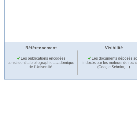
Référencement
Visibilité
Les publications encodées
Les documents déposés so
constituent la bibliographie académique
indexés par les moteurs de rech
de l'Université.
(Google Scholar,…).