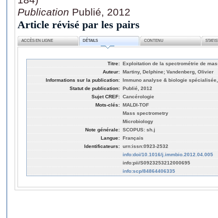
Publication
Publié, 2012
Article révisé par les pairs
ACCÈS EN LIGNE
DÉTAILS
CONTENU
STATI
Titre:
Exploitation de la spectrométrie de mas
Auteur:
Martiny, Delphine; Vandenberg, Olivier
Informations sur la publication:
Immuno analyse & biologie spécialisée, 
Statut de publication:
Publié, 2012
Sujet CREF:
Cancérologie
Mots-clés:
MALDI-TOF
Mass spectrometry
Microbiology
Note générale:
SCOPUS: sh.j
Langue:
Français
Identificateurs:
urn:issn:0923-2532
info:doi/10.1016/j.immbio.2012.04.005
info:pii/S0923253212000695
info:scp/84864406335