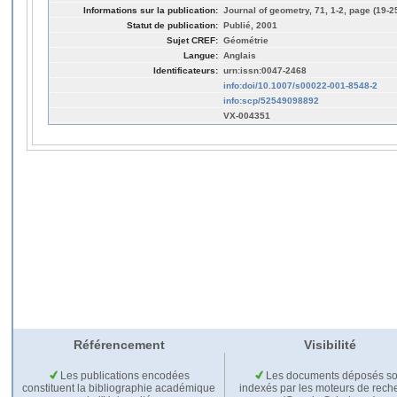
Informations sur la publication:
Journal of geometry, 71, 1-2, page (19-2
Statut de publication:
Publié, 2001
Sujet CREF:
Géométrie
Langue:
Anglais
Identificateurs:
urn:issn:0047-2468
info:doi/10.1007/s00022-001-8548-2
info:scp/52549098892
VX-004351
Référencement
Visibilité
Les publications encodées
Les documents déposés so
constituent la bibliographie académique
indexés par les moteurs de rech