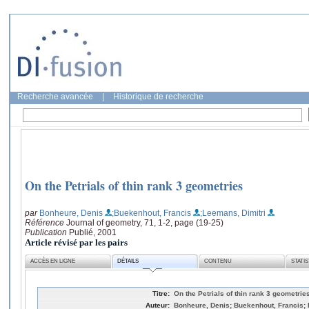
Recherche avancée
|
Historique de recherche
On the Petrials of thin rank 3 geometries
par
Bonheure, Denis
;Buekenhout, Francis
;Leemans, Dimitri
Référence
Journal of geometry, 71, 1-2, page (19-25)
Publication
Publié, 2001
Article révisé par les pairs
ACCÈS EN LIGNE
DÉTAILS
CONTENU
STATI
Titre:
On the Petrials of thin rank 3 geometrie
Auteur:
Bonheure, Denis; Buekenhout, Francis; 