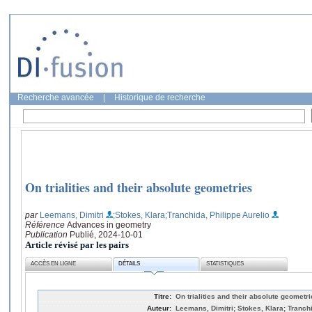
Recherche avancée
|
Historique de recherche
On trialities and their absolute geometries
par
Leemans, Dimitri
;Stokes, Klara
;Tranchida, Philippe Aurelio
Référence
Advances in geometry
Publication
Publié, 2024-10-01
Article révisé par les pairs
ACCÈS EN LIGNE
DÉTAILS
STATISTIQUES
Titre:
On trialities and their absolute geometr
Auteur:
Leemans, Dimitri; Stokes, Klara; Tranchi