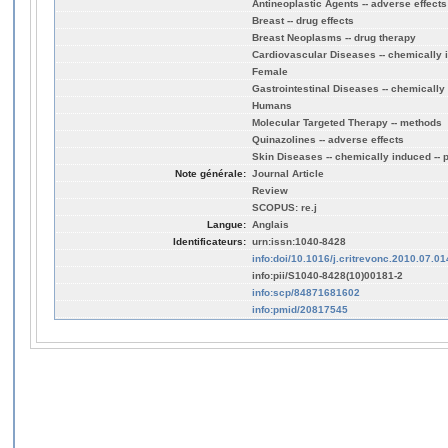
Antineoplastic Agents -- adverse effects
Breast -- drug effects
Breast Neoplasms -- drug therapy
Cardiovascular Diseases -- chemically i
Female
Gastrointestinal Diseases -- chemically 
Humans
Molecular Targeted Therapy -- methods
Quinazolines -- adverse effects
Skin Diseases -- chemically induced -- 
Note générale:
Journal Article
Review
SCOPUS: re.j
Langue:
Anglais
Identificateurs:
urn:issn:1040-8428
info:doi/10.1016/j.critrevonc.2010.07.01
info:pii/S1040-8428(10)00181-2
info:scp/84871681602
info:pmid/20817545