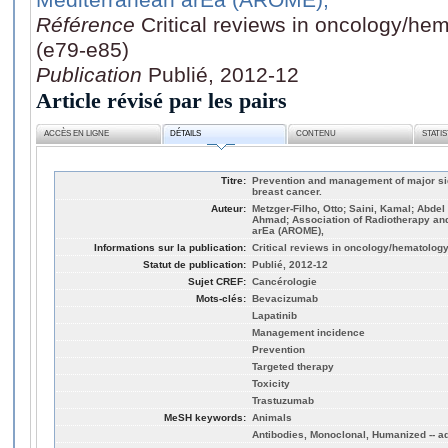
Référence
Critical reviews in oncology/he
(e79-e85)
Publication
Publié, 2012-12
Article révisé par les pairs
ACCÈS EN LIGNE
DÉTAILS
CONTENU
STATI
Titre:
Prevention and management of major side
breast cancer.
Auteur:
Metzger-Filho, Otto; Saini, Kamal; Abd
Ahmad; Association of Radiotherapy an
arEa (AROME),
Informations sur la publication:
Critical reviews in oncology/hematology
Statut de publication:
Publié, 2012-12
Sujet CREF:
Cancérologie
Mots-clés:
Bevacizumab
Lapatinib
Management incidence
Prevention
Targeted therapy
Toxicity
Trastuzumab
MeSH keywords:
Animals
Antibodies, Monoclonal, Humanized -- a