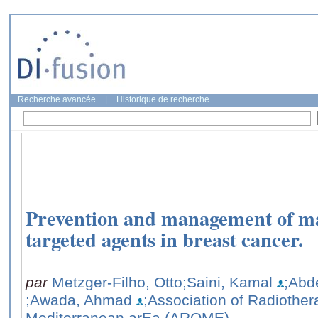
Recherche avancée
|
Historique de recherche
Prevention and management of maj
targeted agents in breast cancer.
par
Metzger-Filho, Otto
;Saini, Kamal
;Abd
;Awada, Ahmad
;Association of Radiothe
Mediterranean arEa (AROME),