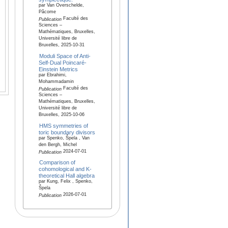
par Van Overschelde,
Pâcome
Faculté des
Publication
Sciences –
Mathématiques, Bruxelles,
Université libre de
Bruxelles, 2025-10-31
Moduli Space of Anti-
Self-Dual Poincaré-
Einstein Metrics
par Ebrahimi,
Mohammadamin
Faculté des
Publication
Sciences –
Mathématiques, Bruxelles,
Université libre de
Bruxelles, 2025-10-06
HMS symmetries of
toric boundary divisors
par Spenko, Špela , Van
den Bergh, Michel
2024-07-01
Publication
Comparison of
cohomological and K-
theoretical Hall algebra
par Kung, Felix , Spenko,
Špela
2026-07-01
Publication