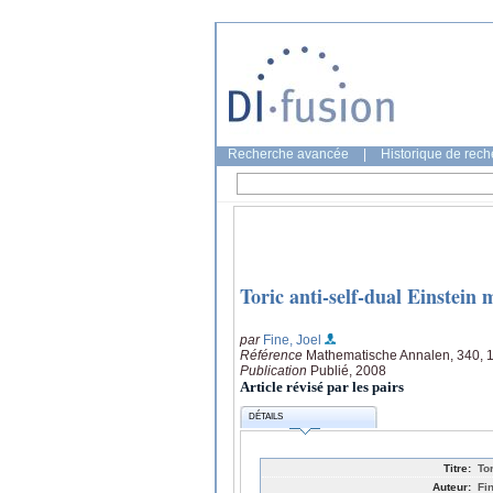
Recherche avancée
|
Historique de rec
Toric anti-self-dual Einstein
par
Fine, Joel
Référence
Mathematische Annalen, 340, 1
Publication
Publié, 2008
Article révisé par les pairs
DÉTAILS
Titre:
To
Auteur:
Fi