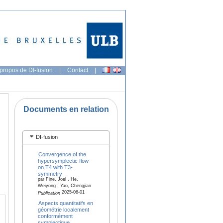
propos de DI-fusion
|
Contact
|
Documents en relation
DI-fusion
Convergence of the
hypersymplectic flow
on T4 with T3‐
symmetry
par Fine, Joel , He,
Weiyong , Yao, Chengjian
2025-06-01
Publication
Aspects quantitatifs en
géométrie localement
conformément
symplectique.