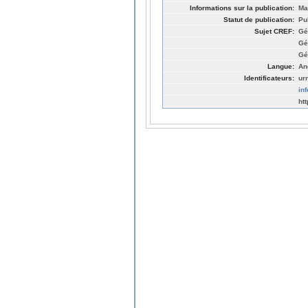
Informations sur la publication:
Ma
Statut de publication:
Pu
Sujet CREF:
Gé
Gé
Gé
Langue:
An
Identificateurs:
ur
in
ht