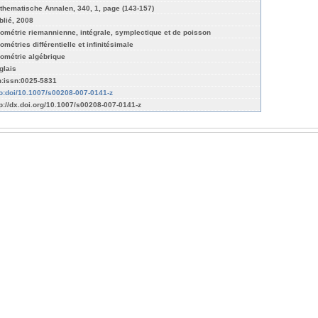
thematische Annalen, 340, 1, page (143-157)
blié, 2008
ométrie riemannienne, intégrale, symplectique et de poisson
ométries différentielle et infinitésimale
ométrie algébrique
glais
n:issn:0025-5831
fo:doi/10.1007/s00208-007-0141-z
tp://dx.doi.org/10.1007/s00208-007-0141-z