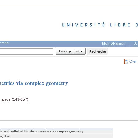
herche
Mon DI-fusion
|
À 
Passe-partout
Citer
 metrics via complex geometry
, page (143-157)
ric anti-self-dual Einstein metrics via complex geometry
ne, Joel