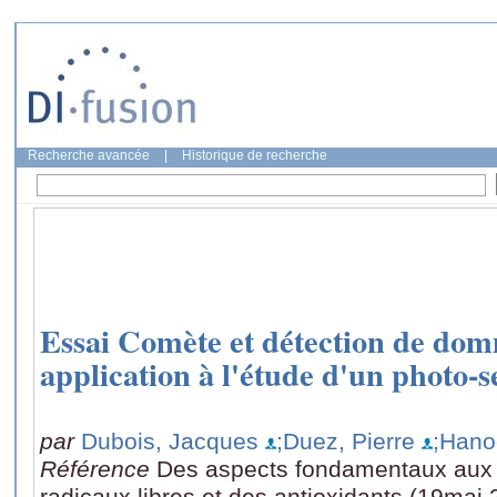
Recherche avancée
|
Historique de recherche
Essai Comète et détection de dom
application à l'étude d'un photo-s
par
Dubois, Jacques
;Duez, Pierre
;Hano
Référence
Des aspects fondamentaux aux 
radicaux libres et des antioxidants (19mai