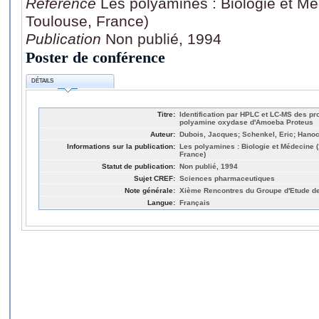
Référence
Les polyamines : Biologie et M
Toulouse, France)
Publication
Non publié, 1994
Poster de conférence
DÉTAILS
Titre:
Identification par HPLC et LC-MS des pr
polyamine oxydase d'Amoeba Proteus
Auteur:
Dubois, Jacques; Schenkel, Eric; Hanoc
Informations sur la publication:
Les polyamines : Biologie et Médecine 
France)
Statut de publication:
Non publié, 1994
Sujet CREF:
Sciences pharmaceutiques
Note générale:
Xième Rencontres du Groupe d'Etude d
Langue:
Français