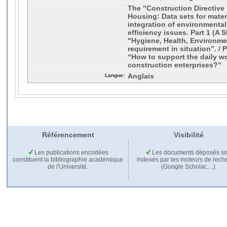
The "Construction Directive
Housing: Data sets for mater
integration of environmental
efficiency issues. Part 1 (A 
"Hygiene, Health, Environme
requirement in situation”. / 
“How to support the daily wo
construction enterprises?”
Langue:
Anglais
Référencement
Visibilité
Les publications encodées
Les documents déposés so
constituent la bibliographie académique
indexés par les moteurs de rech
de l'Université.
(Google Scholar,…).