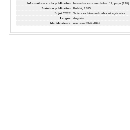
Informations sur la publication:
Intensive care medicine, 11, page (328)
Statut de publication:
Publié, 1985
Sujet CREF:
Sciences bio-médicales et agricoles
Langue:
Anglais
Identificateurs:
urn:issn:0342-4642