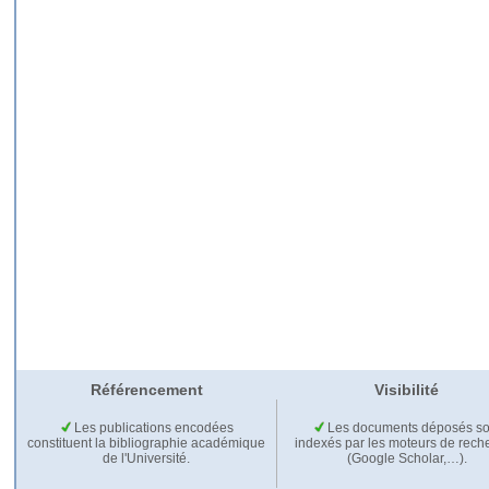
Référencement
Visibilité
Les publications encodées
Les documents déposés so
constituent la bibliographie académique
indexés par les moteurs de rech
de l'Université.
(Google Scholar,…).