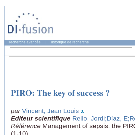
Recherche avancée
|
Historique de recherche
PIRO: The key of success ?
par
Vincent, Jean Louis
Editeur scientifique
Rello, Jordi
;Díaz, E
;R
Référence
Management of sepsis: the PIR
(1-10)