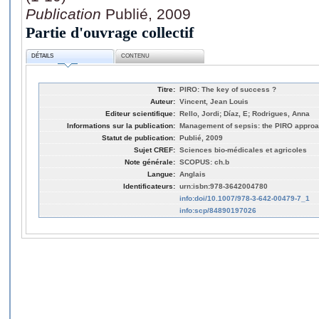
Publication
Publié, 2009
Partie d'ouvrage collectif
DÉTAILS
CONTENU
Titre:
PIRO: The key of success ?
Auteur:
Vincent, Jean Louis
Editeur scientifique:
Rello, Jordi; Díaz, E; Rodrigues, Anna
Informations sur la publication:
Management of sepsis: the PIRO approac
Statut de publication:
Publié, 2009
Sujet CREF:
Sciences bio-médicales et agricoles
Note générale:
SCOPUS: ch.b
Langue:
Anglais
Identificateurs:
urn:isbn:978-3642004780
info:doi/10.1007/978-3-642-00479-7_1
info:scp/84890197026