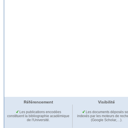
Référencement
Visibilité
Les publications encodées
Les documents déposés so
constituent la bibliographie académique
indexés par les moteurs de rech
de l'Université.
(Google Scholar,…).