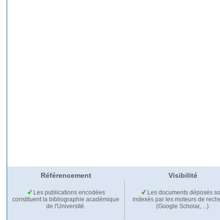
Référencement
Visibilité
Les publications encodées
Les documents déposés so
constituent la bibliographie académique
indexés par les moteurs de rech
de l'Université.
(Google Scholar,…).