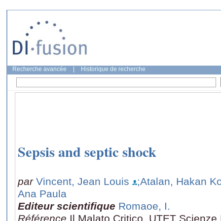
Recherche avancée
|
Historique de recherche
Sepsis and septic shock
par
Vincent, Jean Louis
;Atalan, Hakan Ko
Ana Paula
Editeur scientifique
Romaoe, I.
Référence
Il Malato Critico, UTET Scienze 