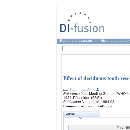
Recherche avancée
|
Historique de rec
Effect of deciduous tooth reso
par
Steenhout, Anne
Référence
Joint Meeting Group of WHO for
1984: Düsseldorf (FRG))
Publication
Non publié, 1984-03
Communication à un colloque
DÉTAILS
Titre:
Ef