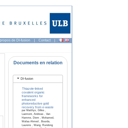
propos de DI-fusion
|
Contact
|
Documents en relation
DI-fusion
Thiazole-linked
covalent organic
frameworks for
enhanced
photoreductive gold
recovery from e-waste
par Matthys, Gilles ,
Laemont, Andreas , Van
Hamme, Diem , Mohamed,
Wafaa Ahmed , Bourda,
Laurens , Wang, Rundong