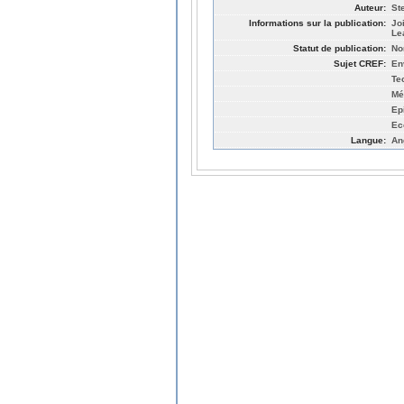
Auteur:
St
Informations sur la publication:
Jo
Le
Statut de publication:
No
Sujet CREF:
En
Te
Mé
Ep
Ec
Langue:
An