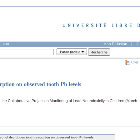
herche
Mon DI-fusion
|
À 
Passe-partout
Citer
rption on observed tooth Pb levels
 the Collaborative Project on Monitoring of Lead Neurotoxicity in Children (March
fect of deciduous tooth resorption on observed tooth Pb levels