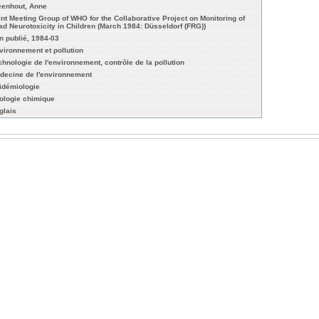
eenhout, Anne
int Meeting Group of WHO for the Collaborative Project on Monitoring of
ad Neurotoxicity in Children (March 1984: Düsseldorf (FRG))
n publié, 1984-03
vironnement et pollution
chnologie de l'environnement, contrôle de la pollution
decine de l'environnement
idémiologie
ologie chimique
glais