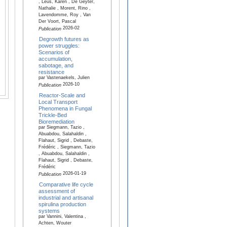
, Leus, Karen , De Geyter,
Nathalie , Morent, Rino ,
Lavendomme, Roy , Van
Der Voort, Pascal
2026-02
Publication
Degrowth futures as
power struggles:
Scenarios of
accumulation,
sabotage, and
resistance
par Vastenaekels, Julien
2026-10
Publication
Reactor-Scale and
Local Transport
Phenomena in Fungal
Trickle-Bed
Bioremediation
par Siegmann, Tazio ,
Abuabdou, Salahaldin ,
Flahaut, Sigrid , Debaste,
Frédéric , Siegmann, Tazio
, Abuabdou, Salahaldin ,
Flahaut, Sigrid , Debaste,
Frédéric
2026-01-19
Publication
Comparative life cycle
assessment of
industrial and artisanal
spirulina production
systems
par Vannini, Valentina ,
Achten, Wouter