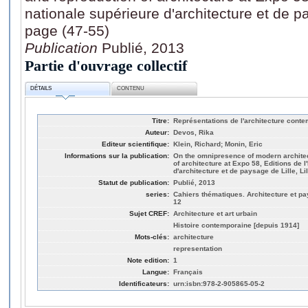
nationale supérieure d'architecture et de pay
page (47-55)
Publication
Publié, 2013
Partie d'ouvrage collectif
DÉTAILS
CONTENU
Titre:
Représentations de l'architecture cont
Auteur:
Devos, Rika
Editeur scientifique:
Klein, Richard; Monin, Eric
Informations sur la publication:
On the omnipresence of modern architec
of architecture at Expo 58, Editions de 
d'architecture et de paysage de Lille, Lil
Statut de publication:
Publié, 2013
series:
Cahiers thématiques. Architecture et pay
12
Sujet CREF:
Architecture et art urbain
Histoire contemporaine [depuis 1914]
Mots-clés:
architecture
representation
Note edition:
1
Langue:
Français
Identificateurs:
urn:isbn:978-2-905865-05-2