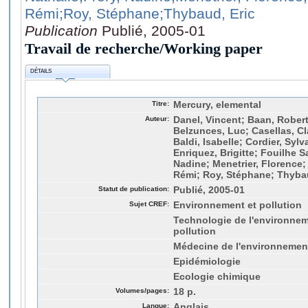
Rémi
;Roy, Stéphane
;Thybaud, Eric
Publication
Publié, 2005-01
Travail de recherche/Working paper
DÉTAILS
Titre:
Mercury, elemental
Auteur:
Danel, Vincent; Baan, Robert
Belzunces, Luc; Casellas, Cl
Baldi, Isabelle; Cordier, Sylv
Enriquez, Brigitte; Fouilhe S
Nadine; Menetrier, Florence;
Rémi; Roy, Stéphane; Thybau
Statut de publication:
Publié, 2005-01
Sujet CREF:
Environnement et pollution
Technologie de l'environneme
pollution
Médecine de l'environnemen
Epidémiologie
Ecologie chimique
Volumes/pages:
18 p.
Langue:
Anglais