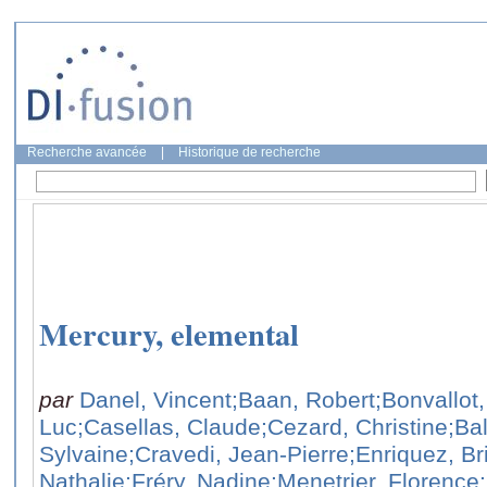
Recherche avancée
|
Historique de recherche
Mercury, elemental
par
Danel, Vincent
;Baan, Robert
;Bonvallot,
Luc
;Casellas, Claude
;Cezard, Christine
;Bal
Sylvaine
;Cravedi, Jean-Pierre
;Enriquez, Bri
Nathalie
;Fréry, Nadine
;Menetrier, Florence