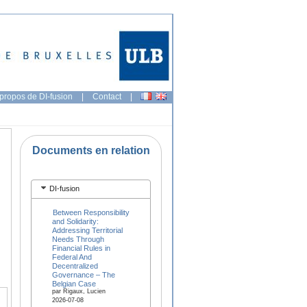
propos de DI-fusion
|
Contact
|
Documents en relation
DI-fusion
Between Responsibility
and Solidarity:
Addressing Territorial
Needs Through
Financial Rules in
Federal And
Decentralized
Governance – The
Belgian Case
par Rigaux, Lucien
2026-07-08