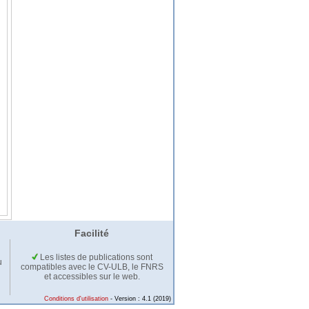
Facilité
Les listes de publications sont
u
compatibles avec le CV-ULB, le FNRS
et accessibles sur le web.
Conditions d'utilisation
- Version : 4.1 (2019)