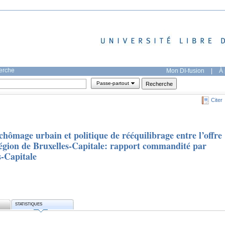
herche
Mon DI-fusion
|
À 
Passe-partout
Citer
hômage urbain et politique de rééquilibrage entre l’offre
Région de Bruxelles-Capitale: rapport commandité par
s-Capitale
STATISTIQUES