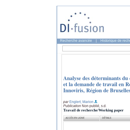
Recherche avancée
|
Historique de rec
Analyse des déterminants du c
et la demande de travail en 
Innoviris, Région de Bruxelle
par
Englert, Marion
Publication
Non publié, s.d.
Travail de recherche/Working paper
ACCÈS EN LIGNE
DÉTAILS