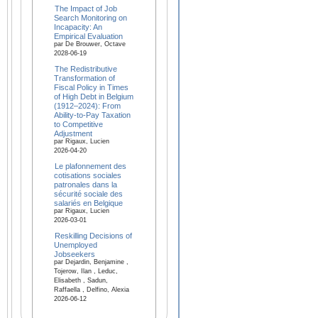
The Impact of Job
Search Monitoring on
Incapacity: An
Empirical Evaluation
par De Brouwer, Octave
2028-06-19
The Redistributive
Transformation of
Fiscal Policy in Times
of High Debt in Belgium
(1912–2024): From
Ability-to-Pay Taxation
to Competitive
Adjustment
par Rigaux, Lucien
2026-04-20
Le plafonnement des
cotisations sociales
patronales dans la
sécurité sociale des
salariés en Belgique
par Rigaux, Lucien
2026-03-01
Reskilling Decisions of
Unemployed
Jobseekers
par Dejardin, Benjamine ,
Tojerow, Ilan , Leduc,
Elisabeth , Sadun,
Raffaella , Delfino, Alexia
2026-06-12