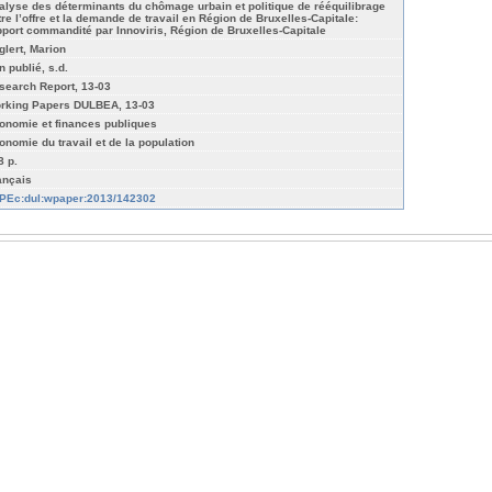
alyse des déterminants du chômage urbain et politique de rééquilibrage
tre l’offre et la demande de travail en Région de Bruxelles-Capitale:
pport commandité par Innoviris, Région de Bruxelles-Capitale
glert, Marion
n publié, s.d.
search Report, 13-03
rking Papers DULBEA, 13-03
onomie et finances publiques
onomie du travail et de la population
8 p.
ançais
PEc:dul:wpaper:2013/142302