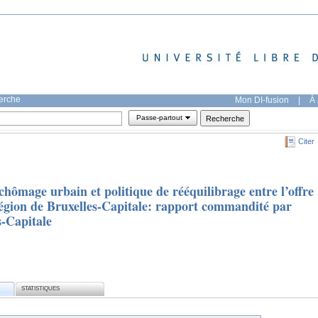
herche
Mon DI-fusion
|
À 
Passe-partout
Citer
hômage urbain et politique de rééquilibrage entre l’offre
Région de Bruxelles-Capitale: rapport commandité par
s-Capitale
STATISTIQUES