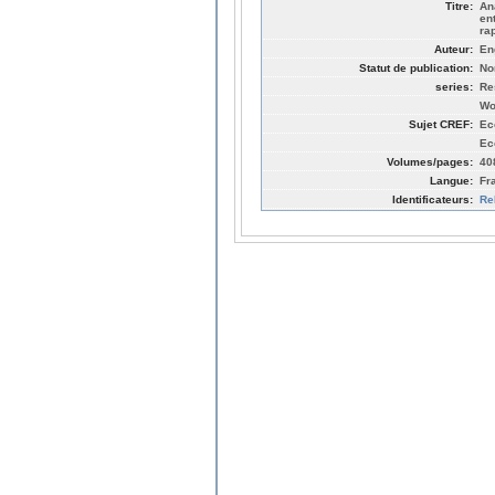
Titre:
An
en
ra
Auteur:
En
Statut de publication:
No
series:
Re
Wo
Sujet CREF:
Ec
Ec
Volumes/pages:
40
Langue:
Fr
Identificateurs:
Re