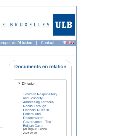
propos de DI-fusion
|
Contact
|
Documents en relation
DI-fusion
Between Responsibility
and Solidarity:
Addressing Territorial
Needs Through
Financial Rules in
Federal And
Decentralized
Governance – The
Belgian Case
par Rigaux, Lucien
2026-07-08