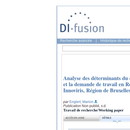
Recherche avancée
|
Historique de rec
Analyse des déterminants du c
et la demande de travail en 
Innoviris, Région de Bruxelle
par
Englert, Marion
Publication
Non publié, s.d.
Travail de recherche/Working paper
ACCÈS EN LIGNE
DÉTAILS