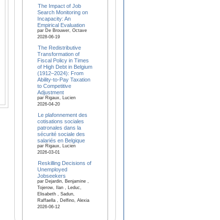
The Impact of Job
Search Monitoring on
Incapacity: An
Empirical Evaluation
par De Brouwer, Octave
2028-06-19
The Redistributive
Transformation of
Fiscal Policy in Times
of High Debt in Belgium
(1912–2024): From
Ability-to-Pay Taxation
to Competitive
Adjustment
par Rigaux, Lucien
2026-04-20
Le plafonnement des
cotisations sociales
patronales dans la
sécurité sociale des
salariés en Belgique
par Rigaux, Lucien
2026-03-01
Reskilling Decisions of
Unemployed
Jobseekers
par Dejardin, Benjamine ,
Tojerow, Ilan , Leduc,
Elisabeth , Sadun,
Raffaella , Delfino, Alexia
2026-06-12