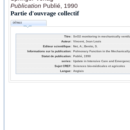
Publication
Publié, 1990
Partie d'ouvrage collectif
DÉTAILS
Titre:
SvO2 monitoring in mechanically ventila
Auteur:
Vincent, Jean Louis
Editeur scientifique:
Net, A.; Benito, S.
Informations sur la publication:
Pulmonary Function in the Mechanically 
Statut de publication:
Publié, 1990
series:
Update in Intensive Care and Emergenc
Sujet CREF:
Sciences bio-médicales et agricoles
Langue:
Anglais