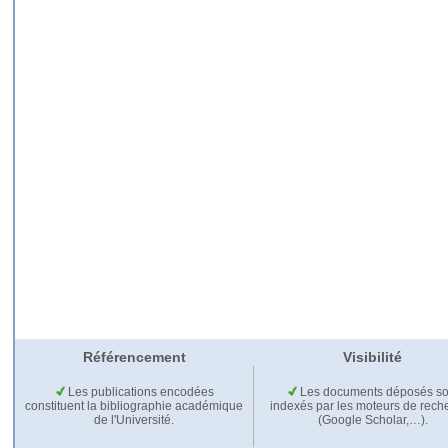
Référencement
Visibilité
Les publications encodées
Les documents déposés so
constituent la bibliographie académique
indexés par les moteurs de rech
de l'Université.
(Google Scholar,…).