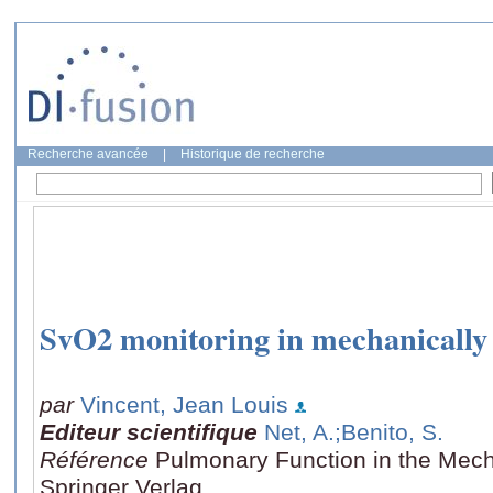
Recherche avancée
|
Historique de recherche
SvO2 monitoring in mechanically v
par
Vincent, Jean Louis
Editeur scientifique
Net, A.
;Benito, S.
Référence
Pulmonary Function in the Mecha
Springer Verlag