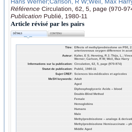
Hans Werner
;Carlson, R W
;Weil, Max Harr
Référence
Circulation, 62, 5, page (970-97
Publication
Publié, 1980-11
Article révisé par les pairs
DÉTAILS
CONTENU
Titre:
Effects of methylprednisolone on P50, 
arteriovenous oxygen difference in acut
Auteur:
Kalter, E S; Henning, R J; Thijs, L.; Vin
Werner; Carlson, R W; Weil, Max Harry
Informations sur la publication:
Circulation, 62, 5, page (970-974)
Statut de publication:
Publié, 1980-11
Sujet CREF:
Sciences bio-médicales et agricoles
MeSH keywords:
Adult
Aged
Diphosphoglyceric Acids -- blood
Double-Blind Method
Female
Hemoglobins
Humans
Male
Methylprednisolone -- analogs & derivat
Methylprednisolone Hemisuccinate -- p
Middle Aged