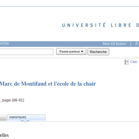
herche
Mon DI-fusion
|
À 
Passe-partout
Citer
Marc de Montifaud et l'école de la chair
1, page (86-91)
STATISTIQUES