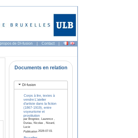
propos de DI-fusion
|
Contact
|
Documents en relation
DI-fusion
Corps à lire, textes à
vendre:L'atelier
d'artiste dans la fiction
(1867-1919), entre
voyeurisme et
prostitution
par Brogniez, Laurence ,
Duriau, Nicolas , Nizard,
Lucie
2026-07-01
Publication
Bruxelles