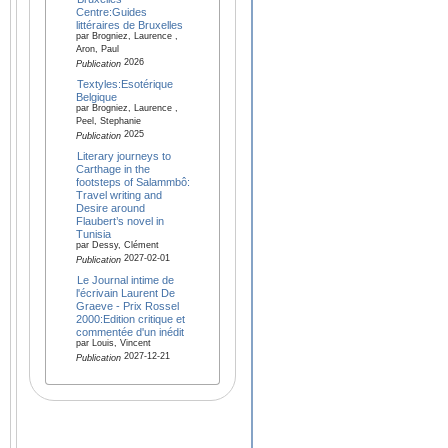
Centre:Guides
littéraires de Bruxelles
par Brogniez, Laurence ,
Aron, Paul
2026
Publication
Textyles:Esotérique
Belgique
par Brogniez, Laurence ,
Peel, Stephanie
2025
Publication
Literary journeys to
Carthage in the
footsteps of Salammbô:
Travel writing and
Desire around
Flaubert’s novel in
Tunisia
par Dessy, Clément
2027-02-01
Publication
Le Journal intime de
l'écrivain Laurent De
Graeve - Prix Rossel
2000:Edition critique et
commentée d'un inédit
par Louis, Vincent
2027-12-21
Publication