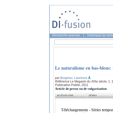
Recherche avancée
|
Historique de rec
Le naturalisme en bas-bleus: 
par
Brogniez, Laurence
Référence
Le Magasin du XIXe siècle, 1, 
Publication
Publié, 2011
Article de presse ou de vulgarisation
ACCÈS EN LIGNE
DÉTAILS