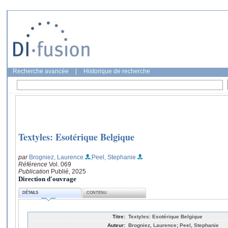
Recherche avancée
|
Historique de recherche
Textyles: Esotérique Belgique
par
Brogniez, Laurence
;Peel, Stephanie
Référence
Vol. 069
Publication
Publié, 2025
Direction d'ouvrage
DÉTAILS
CONTENU
Titre:
Textyles: Esotérique Belgique
Auteur:
Brogniez, Laurence; Peel, Stephanie