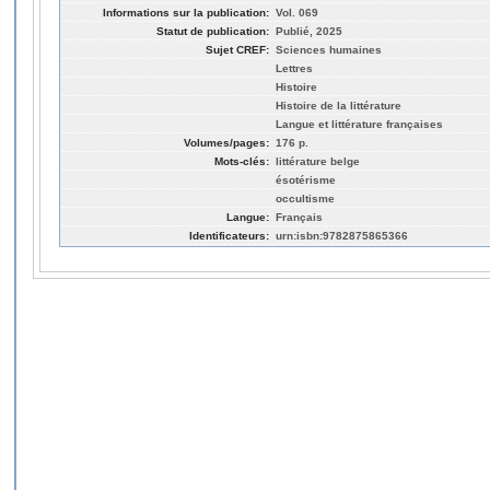
Informations sur la publication:
Vol. 069
Statut de publication:
Publié, 2025
Sujet CREF:
Sciences humaines
Lettres
Histoire
Histoire de la littérature
Langue et littérature françaises
Volumes/pages:
176 p.
Mots-clés:
littérature belge
ésotérisme
occultisme
Langue:
Français
Identificateurs:
urn:isbn:9782875865366