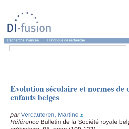
Recherche avancée
|
Historique de recherche
Evolution séculaire et normes de 
enfants belges
par
Vercauteren, Martine
Référence
Bulletin de la Société royale be
préhistoire, 95, page (109-123)