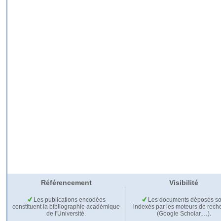
Référencement
Visibilité
Les publications encodées
Les documents déposés so
constituent la bibliographie académique
indexés par les moteurs de rech
de l'Université.
(Google Scholar,…).