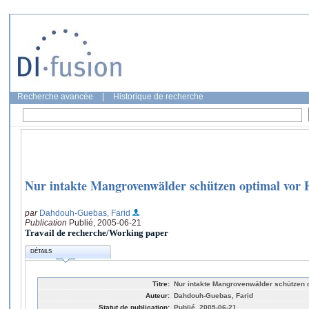
Recherche avancée
|
Historique de recherche
Nur intakte Mangrovenwälder schützen optimal vor F
par
Dahdouh-Guebas, Farid
Publication
Publié, 2005-06-21
Travail de recherche/Working paper
DÉTAILS
Titre:
Nur intakte Mangrovenwälder schützen o
Auteur:
Dahdouh-Guebas, Farid
Statut de publication:
Publié, 2005-06-21