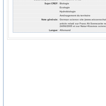
Sujet CREF:
Biologie
Ecologie
Hydrobiologie
Aménagement du territoire
Note générale:
German science site (www.wissenschaf
article relaté sur Franz Alt Sonnezeite
24/06/2005 et sur Natur+Kosmos science
Langue:
Allemand