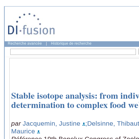
Recherche avancée
|
Historique de recherche
Stable isotope analysis: from indiv
determination to complex food w
par
Jacquemin, Justine
;Delsinne, Thibau
Maurice
Référence
19th Benelux Congress of Zoolog