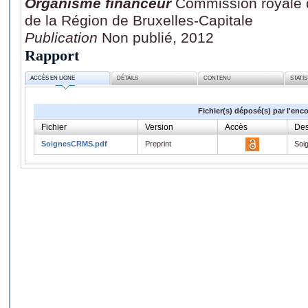
Organisme financeur
Commission royale 
de la Région de Bruxelles-Capitale
Publication
Non publié, 2012
Rapport
ACCÈS EN LIGNE
DÉTAILS
CONTENU
STATI
Fichier(s) déposé(s) par l'enc
Fichier
Version
Accès
Des
SoignesCRMS.pdf
Preprint
Soi