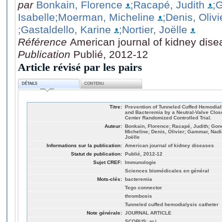
par
Bonkain, Florence
;Racapé, Judith
;
Isabelle
;Moerman, Micheline
;Denis, Olivi
;Gastaldello, Karine
;Nortier, Joëlle
Référence
American journal of kidney dis
Publication
Publié, 2012-12
Article révisé par les pairs
DÉTAILS
CONTENU
Titre:
Prevention of Tunneled Cuffed Hemodial
and Bacteremia by a Neutral-Valve Clos
Center Randomized Controlled Trial.
Auteur:
Bonkain, Florence; Racapé, Judith; Gon
Micheline; Denis, Olivier; Gammar, Nadia
Joëlle
Informations sur la publication:
American journal of kidney diseases
Statut de publication:
Publié, 2012-12
Sujet CREF:
Immunologie
Sciences biomédicales en général
Mots-clés:
bacteremia
Tego connector
thrombosis
Tunneled cuffed hemodialysis catheter
Note générale:
JOURNAL ARTICLE
SCOPUS: ar.j