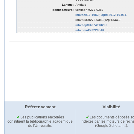
Langue:
Anglais
Identificateurs:
urn:issn:0272-6386
info:doi/10.1053/j.ajkd.2012.10.014
info:pii/S0272-6386(12)01344-3
info:scp/84874113262
info:pmid/23228946
Référencement
Visibilité
Les publications encodées
Les documents déposés so
constituent la bibliographie académique
indexés par les moteurs de rech
de l'Université.
(Google Scholar,…).