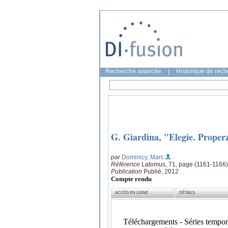
Recherche avancée
|
Historique de rec
G. Giardina, "Elegie. Proper
par
Dominicy, Marc
Référence
Latomus, 71, page (1161-1166)
Publication
Publié, 2012
Compte rendu
ACCÈS EN LIGNE
DÉTAILS