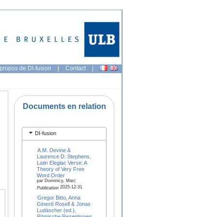
propos de DI-fusion
|
Contact
|
Documents en relation
DI-fusion
A.M. Devine &
Laurence D. Stephens,
Latin Elegiac Verse: A
Theory of Very Free
Word Order
par Dominicy, Marc
2025-12-31
Publication
Gregor Bitto, Anna
Ginestí Rosell & Jonas
Ludäscher (ed.),
Römische Rezeptionen