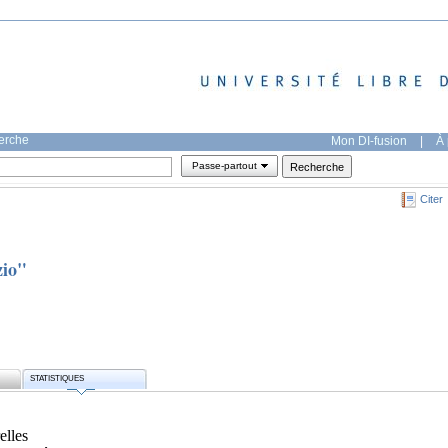
herche
Mon DI-fusion
|
À 
Passe-partout
Citer
zio"
STATISTIQUES