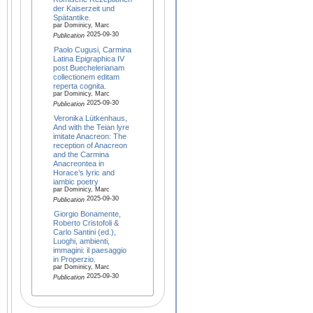
der Kaiserzeit und
Spätantike.
par Dominicy, Marc
2025-09-30
Publication
Paolo Cugusi, Carmina
Latina Epigraphica IV
post Buechelerianam
collectionem editam
reperta cognita.
par Dominicy, Marc
2025-09-30
Publication
Veronika Lütkenhaus,
And with the Teian lyre
imitate Anacreon: The
reception of Anacreon
and the Carmina
Anacreontea in
Horace’s lyric and
iambic poetry
par Dominicy, Marc
2025-09-30
Publication
Giorgio Bonamente,
Roberto Cristofoli &
Carlo Santini (ed.),
Luoghi, ambienti,
immagini: il paesaggio
in Properzio.
par Dominicy, Marc
2025-09-30
Publication