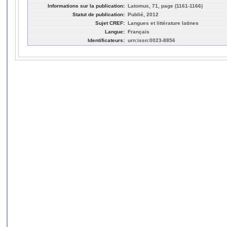
Informations sur la publication:
Latomus, 71, page (1161-1166)
Statut de publication:
Publié, 2012
Sujet CREF:
Langues et littérature latines
Langue:
Français
Identificateurs:
urn:issn:0023-8856