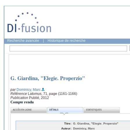
Recherche avancée
|
Historique de recherche
G. Giardina, "Elegie. Properzio"
par
Dominicy, Marc
Référence
Latomus, 71, page (1161-1166)
Publication
Publié, 2012
Compte rendu
ACCÈS EN LIGNE
DÉTAILS
STATISTIQUES
Titre:
G. Giardina, "Elegie. Properzio"
Auteur:
Dominicy, Marc