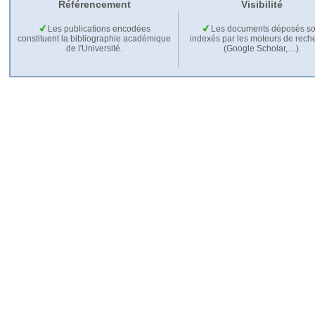
Référencement
Visibilité
Les publications encodées
Les documents déposés so
constituent la bibliographie académique
indexés par les moteurs de rech
de l'Université.
(Google Scholar,…).