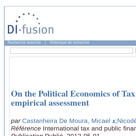
Recherche avancée
|
Historique de recherche
On the Political Economics of Ta
empirical assessment
par
Castanheira De Moura, Micael
;Nicod
Référence
International tax and public fina
Publication
Publié, 2012-05-01