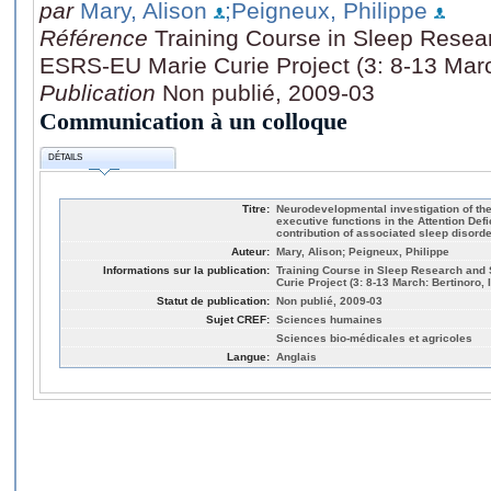
par
Mary, Alison
;Peigneux, Philippe
Référence
Training Course in Sleep Resea
ESRS-EU Marie Curie Project (3: 8-13 March
Publication
Non publié, 2009-03
Communication à un colloque
DÉTAILS
Titre:
Neurodevelopmental investigation of the
executive functions in the Attention Defi
contribution of associated sleep disord
Auteur:
Mary, Alison; Peigneux, Philippe
Informations sur la publication:
Training Course in Sleep Research and
Curie Project (3: 8-13 March: Bertinoro, I
Statut de publication:
Non publié, 2009-03
Sujet CREF:
Sciences humaines
Sciences bio-médicales et agricoles
Langue:
Anglais