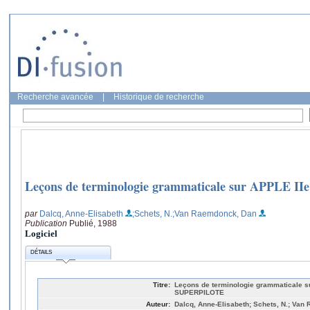
Recherche avancée
|
Historique de recherche
Leçons de terminologie grammaticale sur APPLE I
par
Dalcq, Anne-Elisabeth
;Schets, N.
;Van Raemdonck, Dan
Publication
Publié, 1988
Logiciel
DÉTAILS
Titre:
Leçons de terminologie grammaticale s
SUPERPILOTE
Auteur:
Dalcq, Anne-Elisabeth; Schets, N.; Va