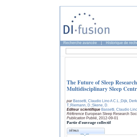
Recherche avancée
|
Historique de rec
The Future of Sleep Researc
Multidisciplinary Sleep Centr
par
Bassetti, Claudio Lino A C.L.
;Dijk, Der
T.
;Riemann, D.
;Skene, D.
Editeur scientifique
Bassetti, Claudio Lino
Référence
European Sleep Research Socie
Publication
Publié, 2012-09-01
Partie d'ouvrage collectif
DÉTAILS