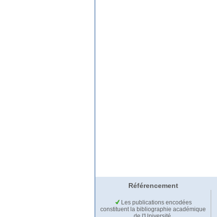
Référencement
Les publications encodées
constituent la bibliographie académique
de l'Université.