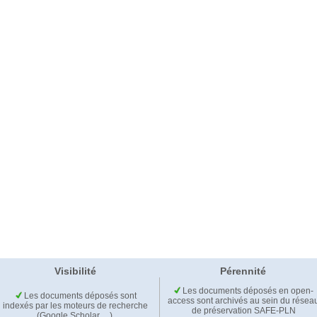
Visibilité
Pérennité
Les documents déposés en open-
Les documents déposés sont
access sont archivés au sein du résea
indexés par les moteurs de recherche
de préservation SAFE-PLN
(Google Scholar,…).