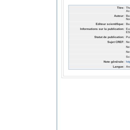
Titre:
Th
Ac
Auteur:
Ba
No
Editeur scientifique:
Ba
Informations sur la publication:
Eu
ES
Statut de publication:
Pu
Sujet CREF:
Ne
Ne
Ne
Sc
Note générale:
ht
Langue:
An