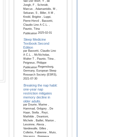
Van Der Werf, Y , de
Jongh, F , Schmidt,
Marcus , Adamantidis, M ,
Sekaran, S , Biller, A M ,
Knobl, Brigitte , Luppi,
Pierre-Hervé , Bassetti,
Claudio Lino A C.L. ,
Paunio, Tiina
2025-02-01
Publication
Sleep Medicine
Textbook:Second
Edition
par Bassetti, Claudio Lino
A C.L. , McNicholas,
Walter T , Paunio, Tiina ,
Peigneux, Philippe
Regensburg,
Publication
Germany, European Sleep
Research Society (ESRS),
2021-07-30
Breaking the nap habit:
one-year nap
restriction mitigates
memory decline in
older adults.
par Dourte, Marine ,
Hammad, Grégory , De
Haan, Stella , Reyt,
Mathilde , Deantoni,
Michele , Baillet, Marion ,
Lesoinne, Alexia ,
Vandewalle, Gilles ,
Collette, Fabienne , Muto,
Vincenzo , Peigneux,