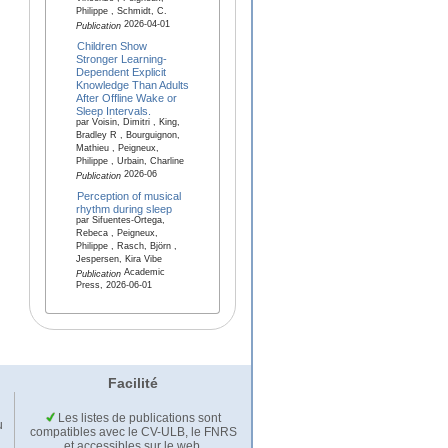
Philippe , Schmidt, C.
2026-04-01
Publication
Children Show
Stronger Learning-
Dependent Explicit
Knowledge Than Adults
After Offline Wake or
Sleep Intervals.
par Voisin, Dimitri , King,
Bradley R , Bourguignon,
Mathieu , Peigneux,
Philippe , Urbain, Charline
2026-06
Publication
Perception of musical
rhythm during sleep
par Sifuentes-Ortega,
Rebeca , Peigneux,
Philippe , Rasch, Björn ,
Jespersen, Kira Vibe
Academic
Publication
Press, 2026-06-01
Facilité
Les listes de publications sont
u
compatibles avec le CV-ULB, le FNRS
et accessibles sur le web.