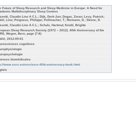
e Future of Sleep Research and Sleep Medicine in Europe: A Need for
ademic Multidisciplinary Sleep Centres
ssetti, Claudio Lino A C.L.; Dijk, Derk-Jan; Dogas, Zoran; Levy, Patrick;
bili, Lino; Peigneux, Philippe; Pollmacher, T.; Riemann, D.; Skene, D.
ssetti, Claudio Lino A C.L.; Schulz, Hartmut; Knobl, Brigitte
ropean Sleep Research Society (1972 – 2012). 40th Anniversary of the
RS, Wegon, Bern, page (7-8)
blié, 2012-09-01
urosciences cognitives
urophysiologie
uropsychologie
iences biomédicales
tp://www.esrs.eu/esrs/esrs-40th-anniversary-book.html
glais