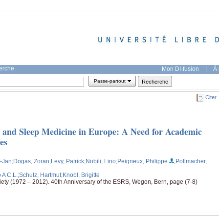
herche
Mon DI-fusion
|
À 
Passe-partout
Citer
h and Sleep Medicine in Europe: A Need for Academic
es
k-Jan
;Dogas, Zoran
;Levy, Patrick
;Nobili, Lino
;Peigneux, Philippe
;Pollmacher,
 A C.L.
;Schulz, Hartmut
;Knobl, Brigitte
ty (1972 – 2012). 40th Anniversary of the ESRS, Wegon, Bern, page (7-8)