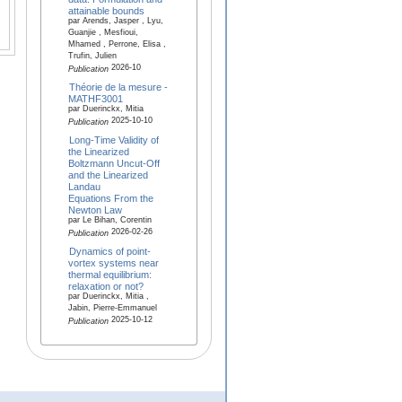
attainable bounds
par Arends, Jasper , Lyu,
Guanjie , Mesfioui,
Mhamed , Perrone, Elisa ,
Trufin, Julien
2026-10
Publication
Théorie de la mesure -
MATHF3001
par Duerinckx, Mitia
2025-10-10
Publication
Long‐Time Validity of
the Linearized
Boltzmann Uncut‐Off
and the Linearized
Landau
Equations From the
Newton Law
par Le Bihan, Corentin
2026-02-26
Publication
Dynamics of point-
vortex systems near
thermal equilibrium:
relaxation or not?
par Duerinckx, Mitia ,
Jabin, Pierre-Emmanuel
2025-10-12
Publication