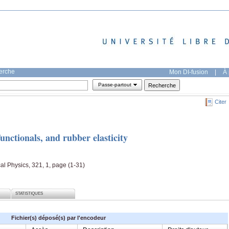
herche
Mon DI-fusion
|
À 
Passe-partout
Citer
nctionals, and rubber elasticity
l Physics, 321, 1, page (1-31)
STATISTIQUES
Fichier(s) déposé(s) par l'encodeur