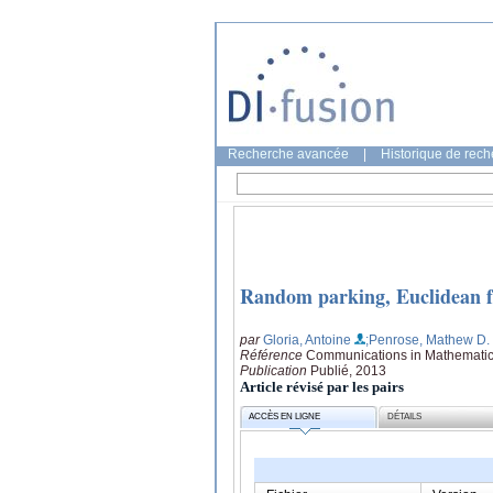
Recherche avancée
|
Historique de rec
Random parking, Euclidean fu
par
Gloria, Antoine
;Penrose, Mathew D.
Référence
Communications in Mathematica
Publication
Publié, 2013
Article révisé par les pairs
ACCÈS EN LIGNE
DÉTAILS