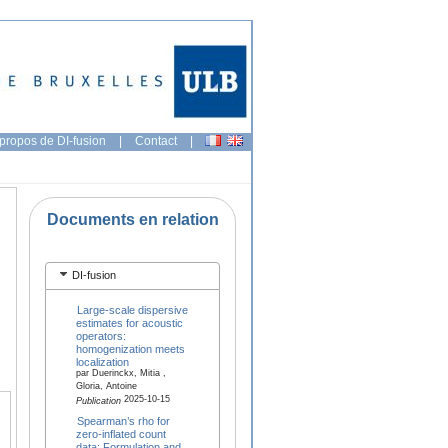
propos de DI-fusion
|
Contact
|
Documents en relation
DI-fusion
Large-scale dispersive
estimates for acoustic
operators:
homogenization meets
localization
par Duerinckx, Mitia ,
Gloria, Antoine
2025-10-15
Publication
Spearman’s rho for
zero-inflated count
data: Formulation and