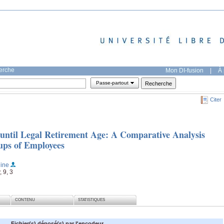
herche
Mon DI-fusion
|
À 
Passe-partout
Citer
until Legal Retirement Age: A Comparative Analysis
ups of Employees
line
 9, 3
CONTENU
STATISTIQUES
Fichier(s) déposé(s) par l'encodeur