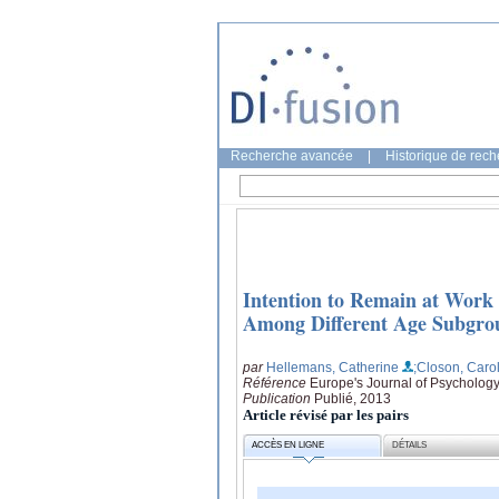
Recherche avancée
|
Historique de rec
Intention to Remain at Work 
Among Different Age Subgro
par
Hellemans, Catherine
;Closon, Caro
Référence
Europe's Journal of Psychology,
Publication
Publié, 2013
Article révisé par les pairs
ACCÈS EN LIGNE
DÉTAILS