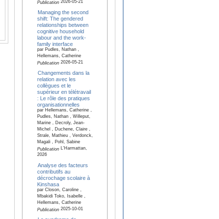
2026-05-21
Publication
Managing the second
shift: The gendered
relationships between
cognitive household
labour and the work-
family interface
par Pudles, Nathan ,
Hellemans, Catherine
2026-05-21
Publication
Changements dans la
relation avec les
collègues et le
supérieur en télétravail
: Le rôle des pratiques
organisationnelles
par Hellemans, Catherine ,
Pudles, Nathan , Willeput,
Marine , Decroly, Jean-
Michel , Duchene, Claire ,
Strale, Mathieu , Verdonck,
Magali , Pohl, Sabine
L'Harmattan,
Publication
2026
Analyse des facteurs
contributifs au
décrochage scolaire à
Kinshasa
par Closon, Caroline ,
Mbakidi Toko, Isabelle ,
Hellemans, Catherine
2025-10-01
Publication