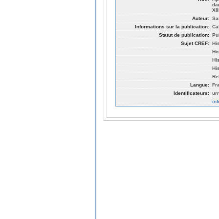
da
XII
Auteur:
Sa
Informations sur la publication:
Ca
Statut de publication:
Pu
Sujet CREF:
Hi
His
Hi
His
Re
Langue:
Fr
Identificateurs:
ur
in