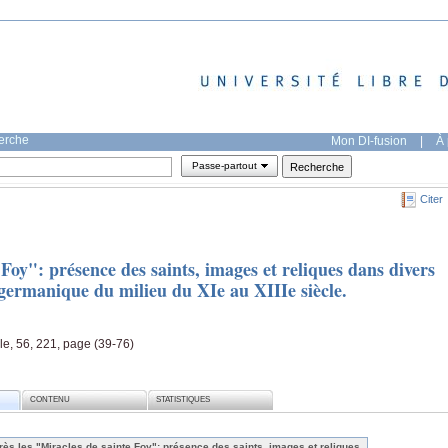
herche
Mon DI-fusion
|
À 
Passe-partout
Citer
Foy": présence des saints, images et reliques dans divers
t germanique du milieu du XIe au XIIIe siècle.
le, 56, 221, page (39-76)
CONTENU
STATISTIQUES
rès les "Miracles de sainte Foy": présence des saints, images et reliques