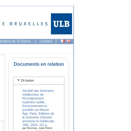
propos de DI-fusion
|
Contact
|
Documents en relation
DI-fusion
Société des historiens
médiévistes de
l'Enseignement
supérieur public,
Environnement et
sociétés au Moyen
Âge, Paris, Editions de
la Sorbonne (Histoire
ancienne et médiévale,
196), 2024, 411 p.
par Devroey, Jean-Pierre