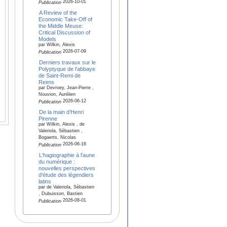
2026-10-01
Publication
A Review of the
Economic Take-Off of
the Middle Meuse:
Critical Discussion of
Models
par Wilkin, Alexis
2026-07-09
Publication
Derniers travaux sur le
Polyptyque de l'abbaye
de Saint-Remi de
Reims
par Devroey, Jean-Pierre ,
Nouvion, Aurélien
2026-06-12
Publication
De la main d’Henri
Pirenne
par Wilkin, Alexis , de
Valeriola, Sébastien ,
Bogaerts, Nicolas
2026-06-16
Publication
L'hagiographie à l'aune
du numérique :
nouvelles perspectives
d'étude des légendiers
latins
par de Valeriola, Sébastien
, Dubuisson, Bastien
2026-08-01
Publication