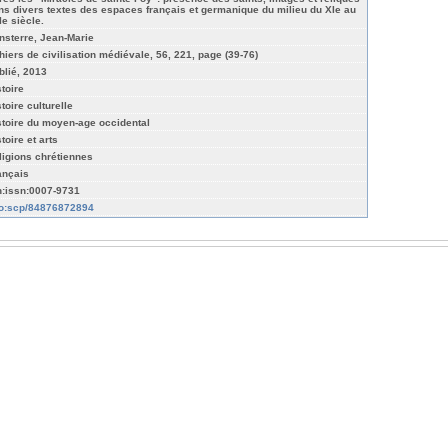
ns divers textes des espaces français et germanique du milieu du XIe au
Ie siècle.
nsterre, Jean-Marie
hiers de civilisation médiévale, 56, 221, page (39-76)
blié, 2013
stoire
toire culturelle
stoire du moyen-age occidental
toire et arts
ligions chrétiennes
ançais
n:issn:0007-9731
fo:scp/84876872894