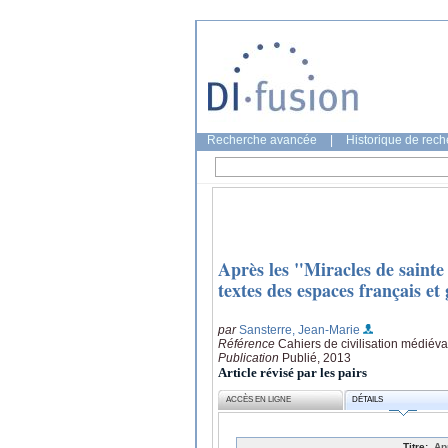
Recherche avancée
|
Historique de rec
Après les "Miracles de sainte 
textes des espaces français e
par
Sansterre, Jean-Marie
Référence
Cahiers de civilisation médiéva
Publication
Publié, 2013
Article révisé par les pairs
ACCÈS EN LIGNE
DÉTAILS
Titre:
Ap